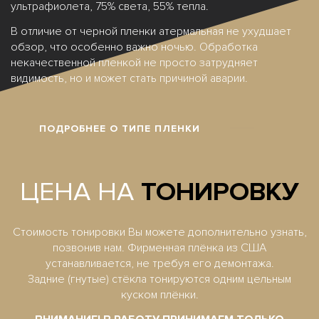
ультрафиолета, 75% света, 55% тепла.
В отличие от черной пленки атермальная не ухудшает
обзор, что особенно важно ночью. Обработка
некачественной пленкой не просто затрудняет
видимость, но и может стать причиной аварии.
ПОДРОБНЕЕ О ТИПЕ ПЛЕНКИ
ЦЕНА НА
ТОНИРОВКУ
Стоимость тoнирoвки Вы можете дополнительно узнать,
позвонив нам. Фирменная плёнка из США
устанавливается, не требуя его демонтажа.
Задние (гнутые) стёкла тонируются одним цельным
куском плёнки.